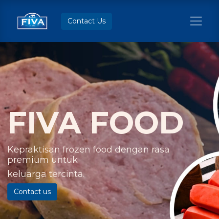
Contact Us
FIVA FOOD
Kepraktisan frozen food dengan rasa
premium untuk
keluarga tercinta.
Contact us